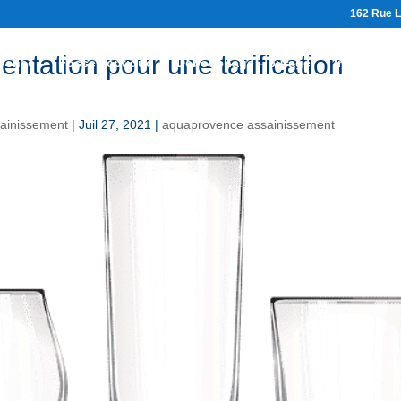
162 Rue L
entation pour une tarification
vence
Fosse septique
Débouchage – curage
Inspection
ainissement
|
Juil 27, 2021
|
aquaprovence assainissement