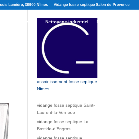
ouis Lumière, 30900 Nîmes
Vidange fosse septique Salon-de-Provence
 vidéo
Travaux
Nettoyage industriel
Nous contacter
assainissement fosse septique
Nimes
vidange fosse septique Saint-
Laurent-la-Vernède
vidange fosse septique La
Bastide-d’Engras
vidange fosse septique