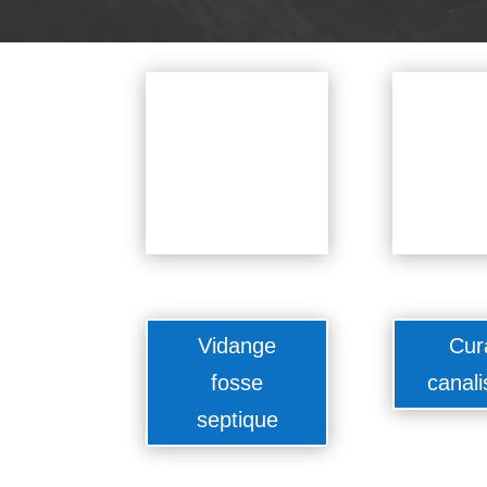
Vidange
Cur
fosse
canali
septique