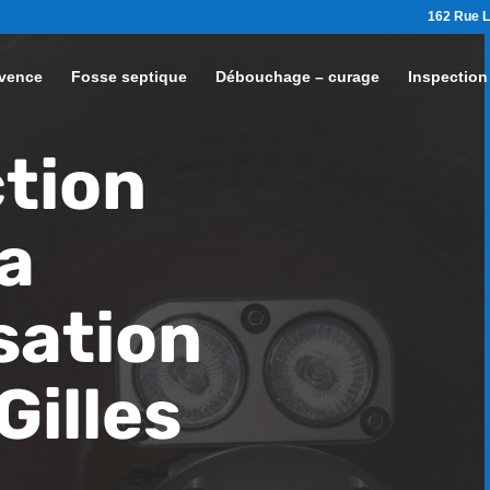
162 Rue L
vence
Fosse septique
Débouchage – curage
Inspection
tion
a
sation
Gilles