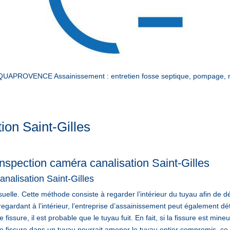
 AQUAPROVENCE Assainissement : entretien fosse septique, pompage, n
ion Saint-Gilles
inspection caméra canalisation Saint-Gilles
nalisation Saint-Gilles
suelle. Cette méthode consiste à regarder l’intérieur du tuyau afin de d
gardant à l’intérieur, l’entreprise d’assainissement peut également déter
 fissure, il est probable que le tuyau fuit. En fait, si la fissure est mine
e fissure dans un tuyau pourrait amener le tuyau entier compromis, ce 