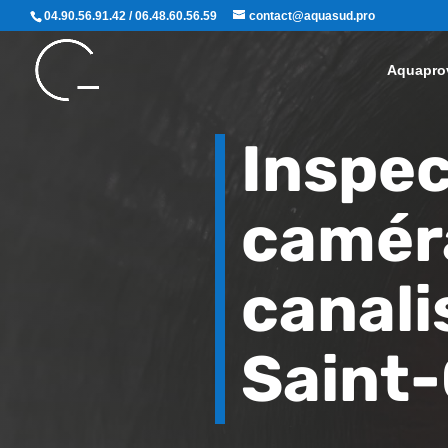
04.90.56.91.42 / 06.48.60.56.59
contact@aquasud.pro
Aquapro
Inspec
camér
canali
Saint-