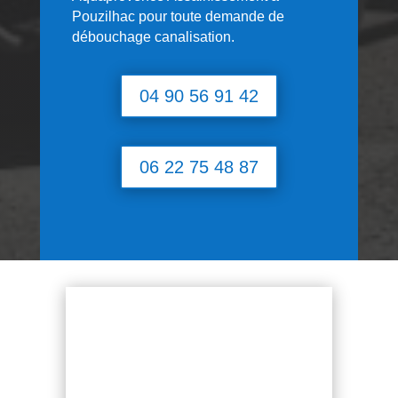
Pouzilhac
pour toute demande de
débouchage canalisation.
04 90 56 91 42
06 22 75 48 87