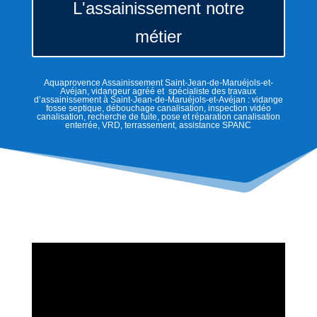
L'assainissement notre
métier
Aquaprovence Assainissement Saint-Jean-de-Maruéjols-et-
Avéjan, vidangeur agréé et spécialiste des travaux
d’assainissement à Saint-Jean-de-Maruéjols-et-Avéjan : vidange
fosse septique, débouchage canalisation, inspection vidéo
canalisation, recherche de fuite, pose et réparation canalisation
enterrée, VRD, terrassement, assistance SPANC