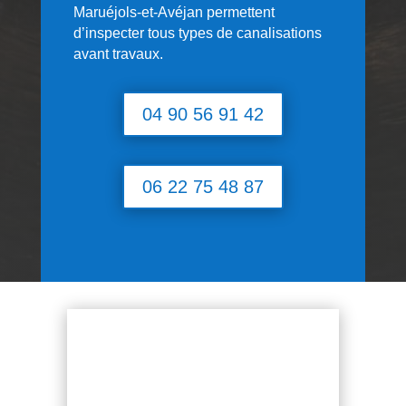
Maruéjols-et-Avéjan permettent
d’inspecter tous types de canalisations
avant travaux.
04 90 56 91 42
06 22 75 48 87