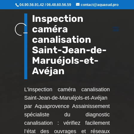
04.90.56.91.42 / 06.48.60.56.59
contact@aquasud.pro
Inspection
caméra
canalisation
Saint-Jean-de-
Maruéjols-et-
Avéjan
L’inspection caméra canalisation
Saint-Jean-de-Maruéjols-et-Avéjan
par Aquaprovence Assainissement
spécialiste du diagnostic
canalisation : vérifiez facilement
l’état des ouvrages et réseaux