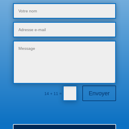
Envoyer
=
14 + 11