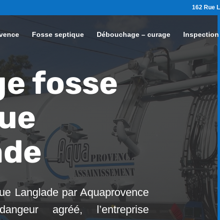
162 Rue L
vence
Fosse septique
Débouchage – curage
Inspection
e fosse
que
ade
que Langlade par Aquaprovence
angeur agréé, l’entreprise