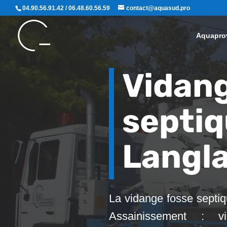
04.90.56.91.42 / 06.48.60.56.59
contact@aquasud.pro
Aquapro
Vidang
septi
Langl
La vidange fosse septi
Assainissement : vid