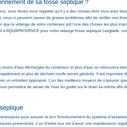
onnement de sa fosse septique ?
ons, vous devez vous rappeler qu’il y a des choses dont vous avez bes
 ceux-ci peuvent causer de graves problèmes afin de vérifier vos drain
 que la vidange de votre conteneur est l’une des choses les plus import
appel à AQUAPROVENCE pour votre vidange fosse septique Langlade, nos
ra moins d’eau déchargée du conteneur et plus d’eau se retrouvera dan
 rapidement et plus de déchets nocifs seront générés. Il est important 
er un entretien approprié. L’un des meilleurs moyens de s’assurer que
l vous permettra de verser de l’eau du godet sur le drain lui-même afin d
 septique
 nécessaires pour assurer le bon fonctionnement du système d’assaini
sures préventives. L’un d’entre eux est d’avoir une maintenance régul