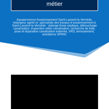
métier
Aquaprovence Assainissement Saint-Laurent-la-Vernède,
vidangeur agréé et spécialiste des travaux d’assainissement à
Saint-Laurent-la-Vernède : vidange fosse septique, débouchage
canalisation, inspection vidéo canalisation, recherche de fuite,
pose et réparation canalisation enterrée, VRD, terrassement,
assistance SPANC