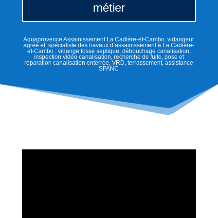
métier
Aquaprovence Assainissement La Cadière-et-Cambo, vidangeur
agréé et spécialiste des travaux d’assainissement à La Cadière-
et-Cambo : vidange fosse septique, débouchage canalisation,
inspection vidéo canalisation, recherche de fuite, pose et
réparation canalisation enterrée, VRD, terrassement, assistance
SPANC