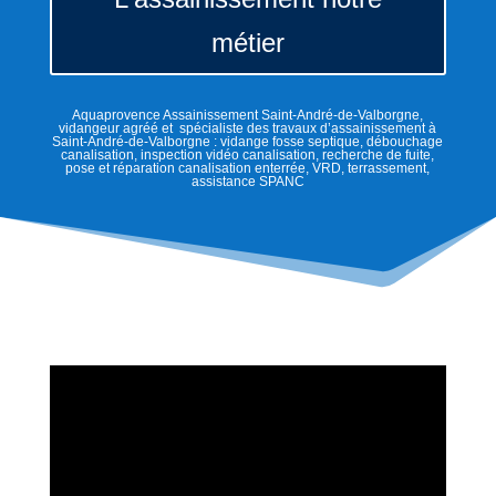
métier
Aquaprovence Assainissement Saint-André-de-Valborgne,
vidangeur agréé et spécialiste des travaux d’assainissement à
Saint-André-de-Valborgne : vidange fosse septique, débouchage
canalisation, inspection vidéo canalisation, recherche de fuite,
pose et réparation canalisation enterrée, VRD, terrassement,
assistance SPANC