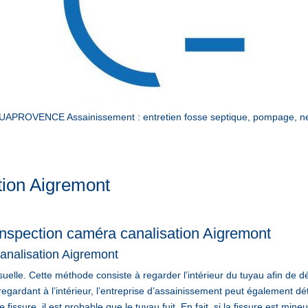
QUAPROVENCE Assainissement : entretien fosse septique, pompage, net
tion Aigremont
 inspection caméra canalisation Aigremont
analisation Aigremont
suelle. Cette méthode consiste à regarder l’intérieur du tuyau afin de d
gardant à l’intérieur, l’entreprise d’assainissement peut également déter
 fissure, il est probable que le tuyau fuit. En fait, si la fissure est mine