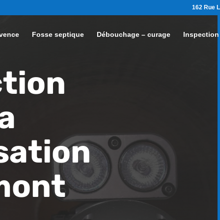
162 Rue L
vence
Fosse septique
Débouchage – curage
Inspection
tion
a
sation
mont