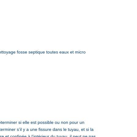
toyage fosse septique toutes eaux et micro
éterminer si elle est possible ou non pour un
miner s’il y a une fissure dans le tuyau, et si la
ure et confinée à l’intérieur du tuyau, il peut ne pas