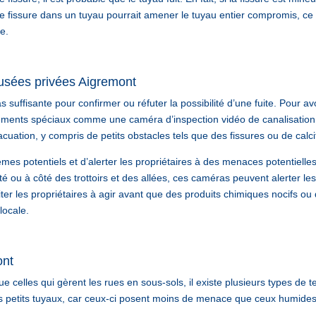
e fissure dans un tuyau pourrait amener le tuyau entier compromis, ce 
e.
 usées privées Aigremont
 suffisante pour confirmer ou réfuter la possibilité d’une fuite. Pour av
ements spéciaux comme une caméra d’inspection vidéo de canalisation
vacuation, y compris de petits obstacles tels que des fissures ou de calci
èmes potentiels et d’alerter les propriétaires à des menaces potentiel
é ou à côté des trottoirs et des allées, ces caméras peuvent alerter le
iter les propriétaires à agir avant que des produits chimiques nocifs ou
locale.
ont
que celles qui gèrent les rues en sous-sols, il existe plusieurs types d
 petits tuyaux, car ceux-ci posent moins de menace que ceux humides.