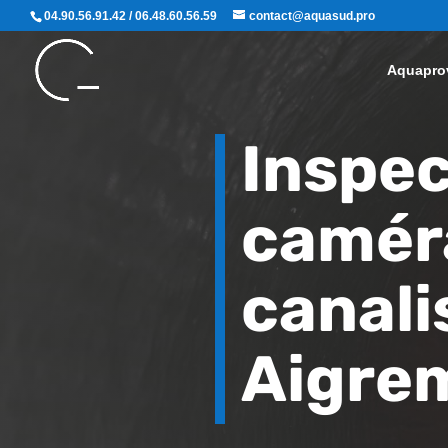
04.90.56.91.42 / 06.48.60.56.59
contact@aquasud.pro
Aquapro
Inspec
camér
canali
Aigre