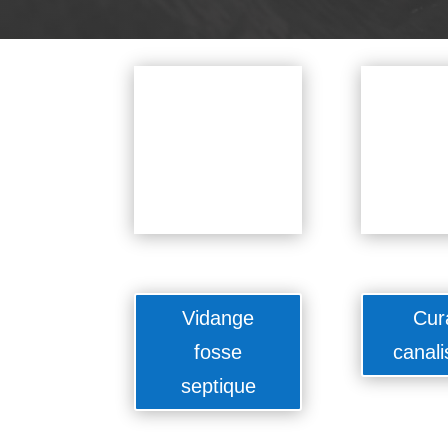
Vidange
Cur
fosse
canali
septique