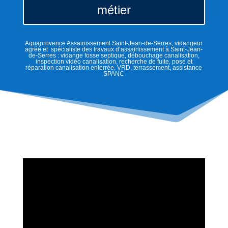
métier
Aquaprovence Assainissement Saint-Jean-de-Serres, vidangeur
agréé et spécialiste des travaux d’assainissement à Saint-Jean-
de-Serres : vidange fosse septique, débouchage canalisation,
inspection vidéo canalisation, recherche de fuite, pose et
réparation canalisation enterrée, VRD, terrassement, assistance
SPANC