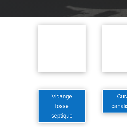
Vidange
Cur
fosse
canali
septique