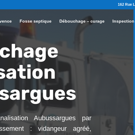
162 Rue L
vence
Fosse septique
Débouchage – curage
Inspection
chage
sation
sargues
alisation Aubussargues par
ssement : vidangeur agréé,