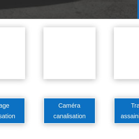
age
Caméra
Tr
sation
canalisation
assain