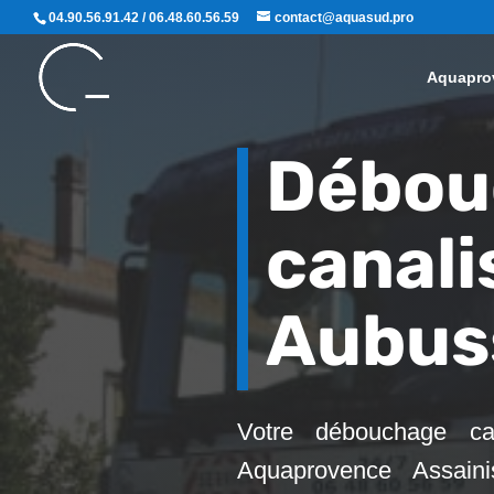
04.90.56.91.42 / 06.48.60.56.59
contact@aquasud.pro
Aquapro
Débou
canali
Aubus
Votre débouchage can
Aquaprovence Assaini