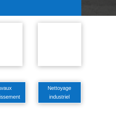
avaux
Nettoyage
issement
industriel