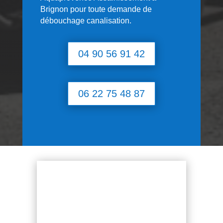
Brignon
pour toute demande de
débouchage canalisation.
04 90 56 91 42
06 22 75 48 87