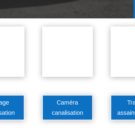
age
Caméra
Tr
sation
canalisation
assain