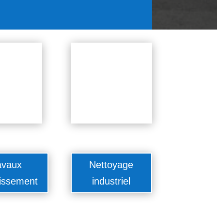
avaux
Nettoyage
issement
industriel