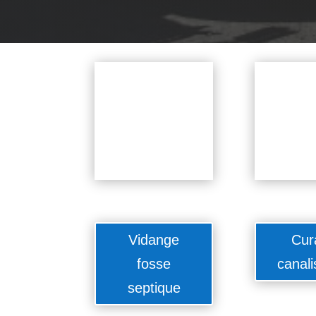
Vidange
Cur
fosse
canali
septique