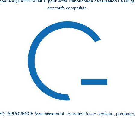
 appel à AQUAPROVENCE pour votre Débouchage canalisation La Brugui
des tarifs compétitifs.
 AQUAPROVENCE Assainissement : entretien fosse septique, pompage, 