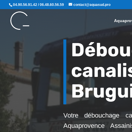
04.90.56.91.42 / 06.48.60.56.59
contact@aquasud.pro
Aquapro
Débou
canali
Brugu
Votre débouchage can
Aquaprovence Assaini