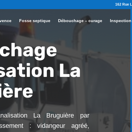
162 Rue L
vence
Fosse septique
Débouchage – curage
Inspection
chage
sation La
ière
alisation La Bruguière par
ssement : vidangeur agréé,