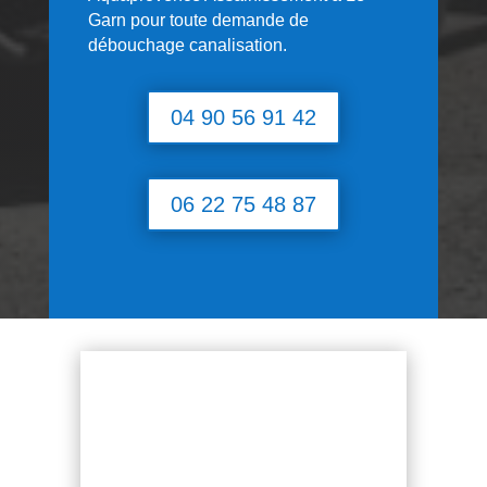
Garn
pour toute demande de
débouchage canalisation.
04 90 56 91 42
06 22 75 48 87