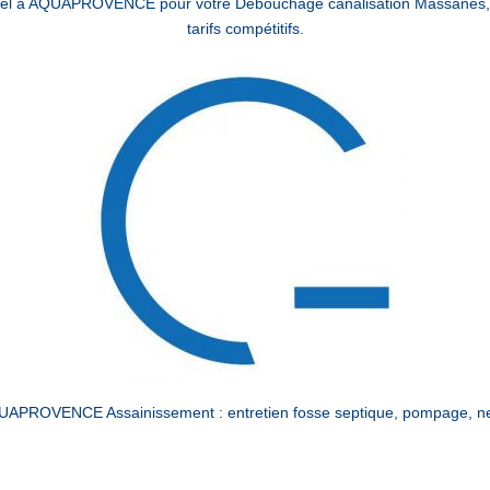
pel à AQUAPROVENCE pour votre Débouchage canalisation Massanes, 
tarifs compétitifs.
APROVENCE Assainissement : entretien fosse septique, pompage, net