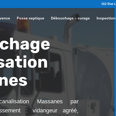
162 Rue L
vence
Fosse septique
Débouchage – curage
Inspection
chage
sation
nes
analisation Massanes par
ssement : vidangeur agréé,