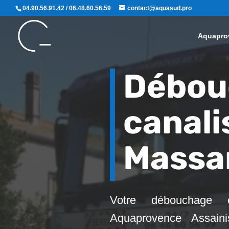
04.90.56.91.42 / 06.48.60.56.59
contact@aquasud.pro
Aquapro
Débou
canali
Massa
Votre débouchage c
Aquaprovence Assaini