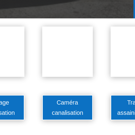
age
Caméra
Tr
sation
canalisation
assain