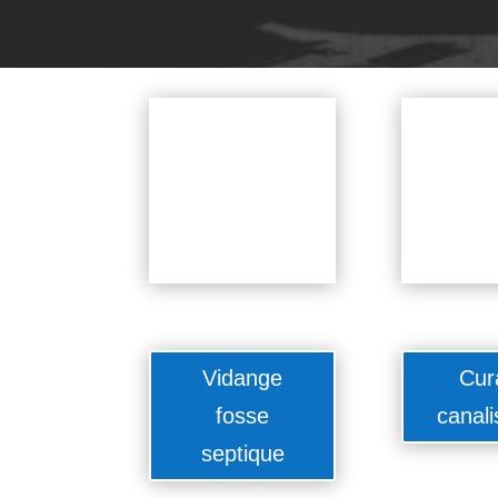
Vidange
Cur
fosse
canali
septique