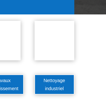
avaux
Nettoyage
issement
industriel