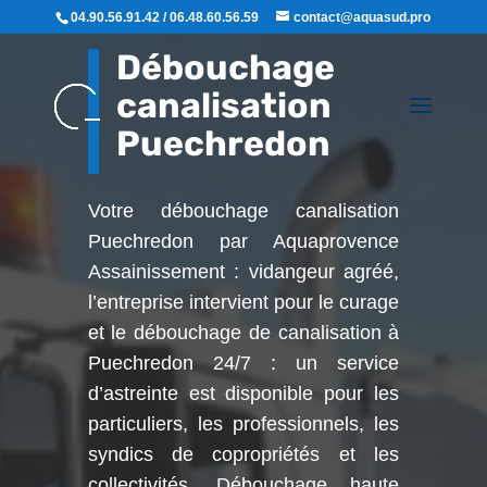
04.90.56.91.42 / 06.48.60.56.59
contact@aquasud.pro
Débouchage
canalisation
Puechredon
Votre débouchage canalisation
Puechredon par Aquaprovence
Assainissement : vidangeur agréé,
l’entreprise intervient pour le curage
et le débouchage de canalisation à
Puechredon
24/7 : un service
d’astreinte est disponible pour les
particuliers, les professionnels, les
syndics de copropriétés et les
collectivités. Débouchage haute