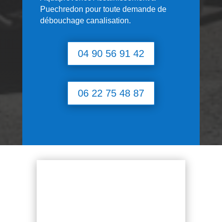
Puechredon
pour toute demande de
débouchage canalisation.
04 90 56 91 42
06 22 75 48 87