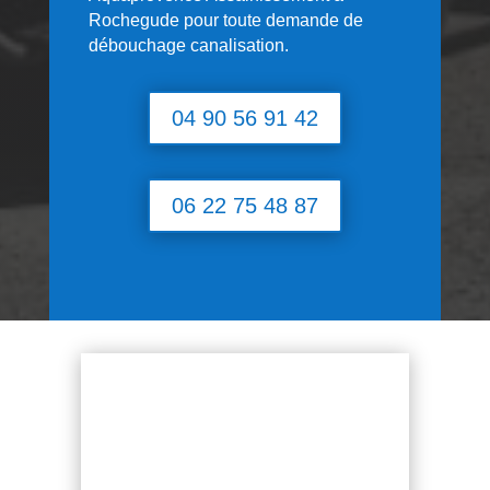
Rochegude
pour toute demande de
débouchage canalisation.
04 90 56 91 42
06 22 75 48 87