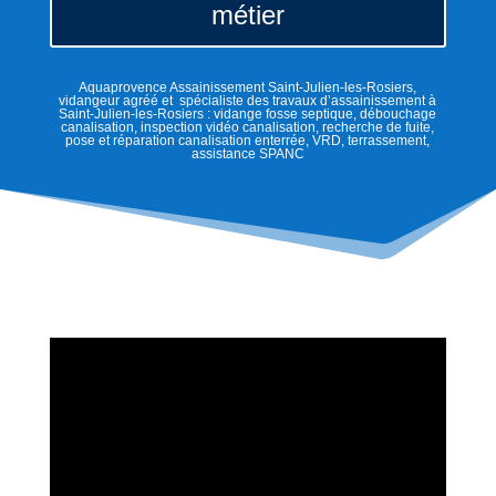
métier
Aquaprovence Assainissement Saint-Julien-les-Rosiers,
vidangeur agréé et spécialiste des travaux d’assainissement à
Saint-Julien-les-Rosiers : vidange fosse septique, débouchage
canalisation, inspection vidéo canalisation, recherche de fuite,
pose et réparation canalisation enterrée, VRD, terrassement,
assistance SPANC