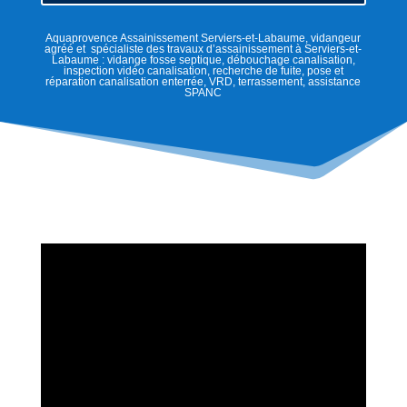
Aquaprovence Assainissement Serviers-et-Labaume, vidangeur
agréé et spécialiste des travaux d’assainissement à Serviers-et-
Labaume : vidange fosse septique, débouchage canalisation,
inspection vidéo canalisation, recherche de fuite, pose et
réparation canalisation enterrée, VRD, terrassement, assistance
SPANC