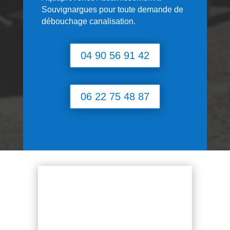
Souvignargues
pour toute demande de
débouchage canalisation.
04 90 56 91 42
06 22 75 48 87