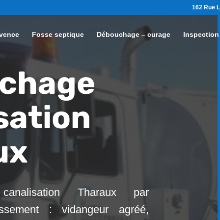
162 Rue L
vence
Fosse septique
Débouchage – curage
Inspection
chage
sation
ux
canalisation Tharaux par
ssement : vidangeur agréé,