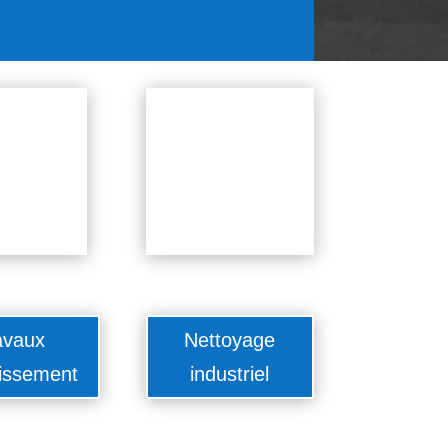
avaux
Nettoyage
issement
industriel