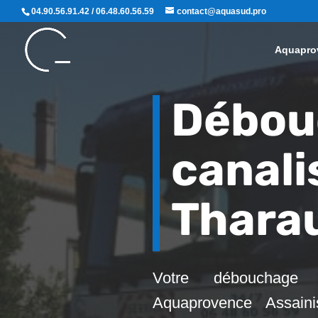
04.90.56.91.42 / 06.48.60.56.59
contact@aquasud.pro
Aquapro
Débou
canali
Thara
Votre débouchage 
Aquaprovence Assaini