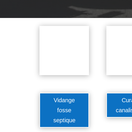
Vidange
Cur
fosse
canali
septique