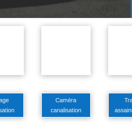
age
Caméra
Tr
sation
canalisation
assain