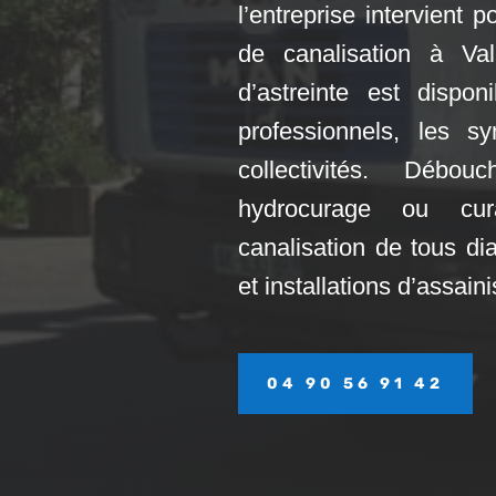
l’entreprise intervient
de canalisation à Va
d’astreinte est disponi
professionnels, les s
collectivités. Débo
hydrocurage ou cu
canalisation de tous di
et installations d’assai
04 90 56 91 42