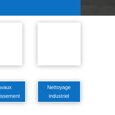
avaux
Nettoyage
issement
industriel