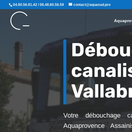
04.90.56.91.42 / 06.48.60.56.59
contact@aquasud.pro
Aquapro
Débou
canali
Valla
Votre débouchage can
Aquaprovence Assaini