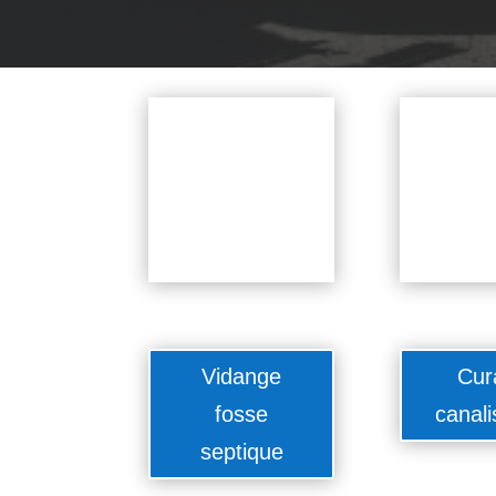
Vidange
Cur
fosse
canali
septique