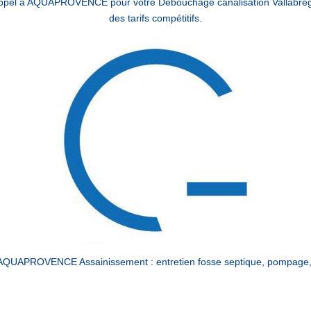
 appel à AQUAPROVENCE pour votre Débouchage canalisation Vallabrèg
des tarifs compétitifs.
 AQUAPROVENCE Assainissement : entretien fosse septique, pompage, 