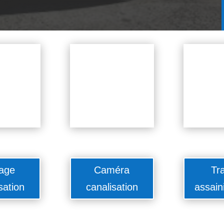
age
Caméra
Tr
sation
canalisation
assain