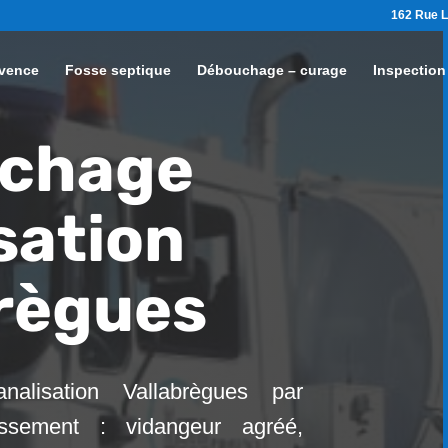
162 Rue L
vence
Fosse septique
Débouchage – curage
Inspection
chage
sation
brègues
alisation Vallabrègues par
ssement : vidangeur agréé,