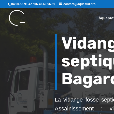
04.90.56.91.42 / 06.48.60.56.59
contact@aquasud.pro
Aquapro
Vidang
septi
Bagar
La vidange fosse sept
Assainissement : vid