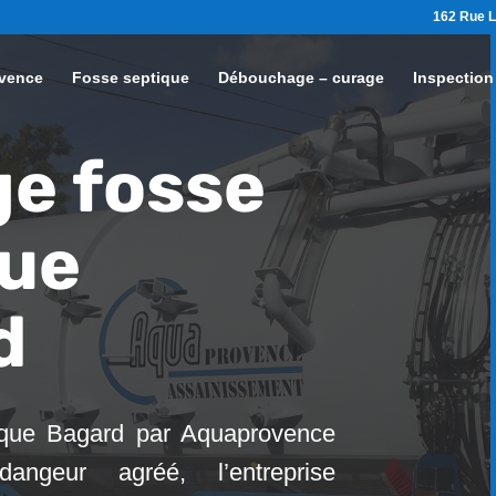
162 Rue L
vence
Fosse septique
Débouchage – curage
Inspection
e fosse
que
d
ique Bagard par Aquaprovence
angeur agréé, l’entreprise