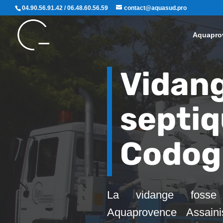
04.90.56.91.42 / 06.48.60.56.59
contact@aquasud.pro
Aquapro
Vidang
septi
Codog
La vidange fosse
Aquaprovence Assaini