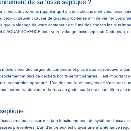
onnement de sa fosse septique ?
ons, vous devez vous rappeler qu’il y a des choses dont vous avez bes
 ceux-ci peuvent causer de graves problèmes afin de vérifier vos drain
 que la vidange de votre conteneur est l’une des choses les plus import
appel à AQUAPROVENCE pour votre vidange fosse septique Codognan, no
ra moins d’eau déchargée du conteneur et plus d’eau se retrouvera dan
 rapidement et plus de déchets nocifs seront générés. Il est important 
er un entretien approprié. L’un des meilleurs moyens de s’assurer que
l vous permettra de verser de l’eau du godet sur le drain lui-même afin d
 septique
 nécessaires pour assurer le bon fonctionnement du système d’assaini
sures préventives. L’un d’entre eux est d’avoir une maintenance régul