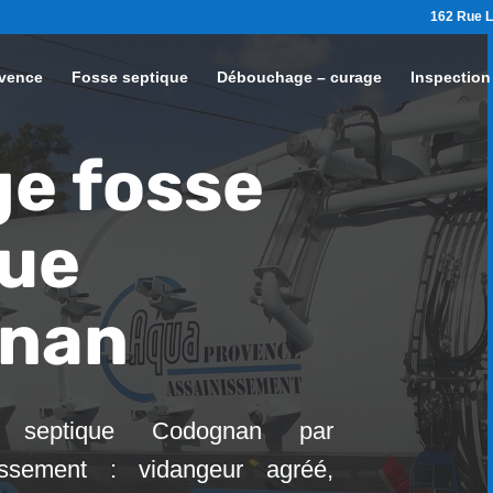
162 Rue L
vence
Fosse septique
Débouchage – curage
Inspection
e fosse
que
nan
 septique Codognan par
ssement : vidangeur agréé,