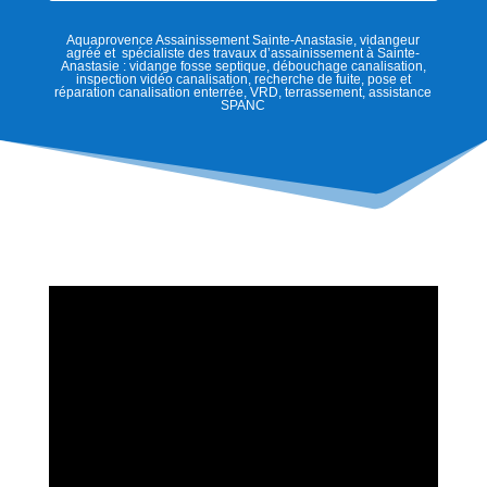
Aquaprovence Assainissement Sainte-Anastasie, vidangeur
agréé et spécialiste des travaux d’assainissement à Sainte-
Anastasie : vidange fosse septique, débouchage canalisation,
inspection vidéo canalisation, recherche de fuite, pose et
réparation canalisation enterrée, VRD, terrassement, assistance
SPANC