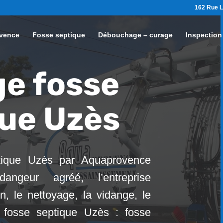
162 Rue L
vence
Fosse septique
Débouchage – curage
Inspection
e fosse
ue Uzès
tique Uzès par Aquaprovence
angeur agréé, l’entreprise
ien, le nettoyage, la vidange, le
n fosse septique Uzès : fosse