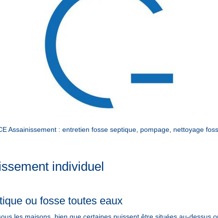
ssainissement : entretien fosse septique, pompage, nettoyage fosse 
issement individuel
ique ou fosse toutes eaux
ous les maisons, bien que certaines puissent être situées au-dessus o