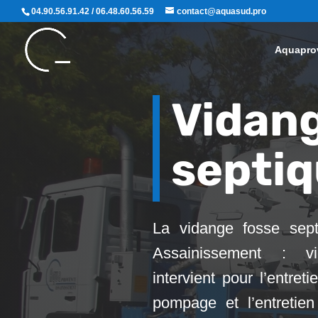
04.90.56.91.42 / 06.48.60.56.59
contact@aquasud.pro
Aquapro
Vidang
septiq
La vidange fosse sep
Assainissement : vid
intervient pour l’entret
pompage et l’entretie