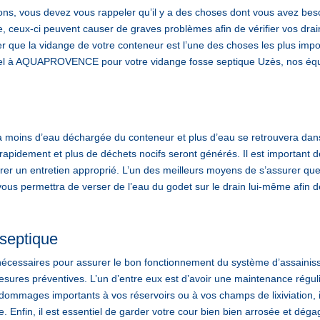
ons, vous devez vous rappeler qu’il y a des choses dont vous avez bes
 ceux-ci peuvent causer de graves problèmes afin de vérifier vos drain
 que la vidange de votre conteneur est l’une des choses les plus import
appel à AQUAPROVENCE pour votre vidange fosse septique Uzès, nos équ
ra moins d’eau déchargée du conteneur et plus d’eau se retrouvera dan
 rapidement et plus de déchets nocifs seront générés. Il est important 
er un entretien approprié. L’un des meilleurs moyens de s’assurer que
l vous permettra de verser de l’eau du godet sur le drain lui-même afin d
 septique
 nécessaires pour assurer le bon fonctionnement du système d’assaini
sures préventives. L’un d’entre eux est d’avoir une maintenance régul
dommages importants à vos réservoirs ou à vos champs de lixiviation, i
e. Enfin, il est essentiel de garder votre cour bien bien arrosée et dé