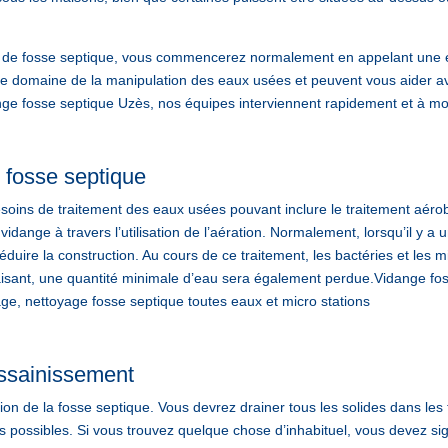
e fosse septique, vous commencerez normalement en appelant une ent
le domaine de la manipulation des eaux usées et peuvent vous aider a
 fosse septique Uzès, nos équipes interviennent rapidement et à mo
 fosse septique
soins de traitement des eaux usées pouvant inclure le traitement aérob
dange à travers l’utilisation de l’aération. Normalement, lorsqu’il y 
réduire la construction. Au cours de ce traitement, les bactéries et le
 faisant, une quantité minimale d’eau sera également perdue.Vidang
ge, nettoyage fosse septique toutes eaux et micro stations
’assainissement
on de la fosse septique. Vous devrez drainer tous les solides dans les tu
s possibles. Si vous trouvez quelque chose d’inhabituel, vous devez si